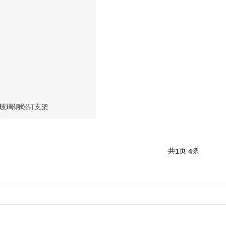
玻璃钢螺钉支架
共
页
条
1
4